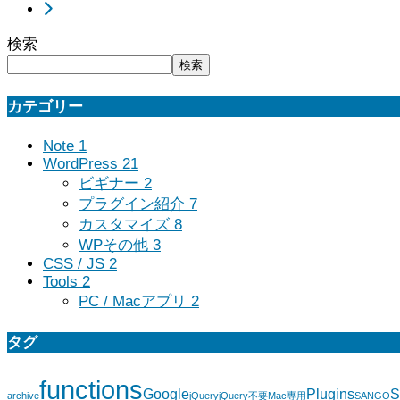
検索
検索
カテゴリー
Note
1
WordPress
21
ビギナー
2
プラグイン紹介
7
カスタマイズ
8
WPその他
3
CSS / JS
2
Tools
2
PC / Macアプリ
2
タグ
functions
Google
Plugins
S
archive
jQuery
jQuery不要
Mac専用
SANGO