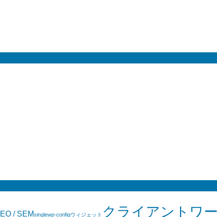
クライアントワ
EO / SEM
single
wp-config
ウィジェット