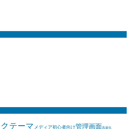
ーク
テーマ
管理画面
メディア
初心者向け
高速化