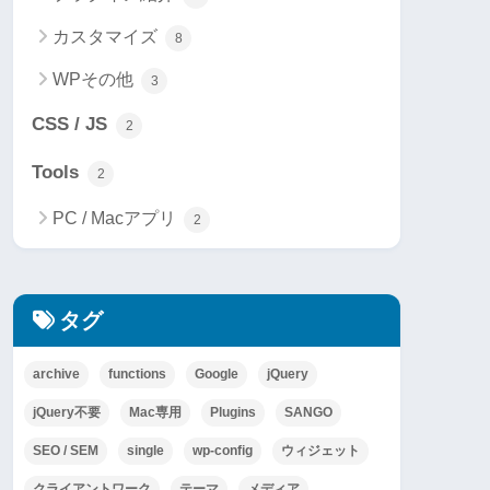
カスタマイズ
8
WPその他
3
CSS / JS
2
Tools
2
PC / Macアプリ
2
タグ
archive
functions
Google
jQuery
jQuery不要
Mac専用
Plugins
SANGO
SEO / SEM
single
wp-config
ウィジェット
クライアントワーク
テーマ
メディア